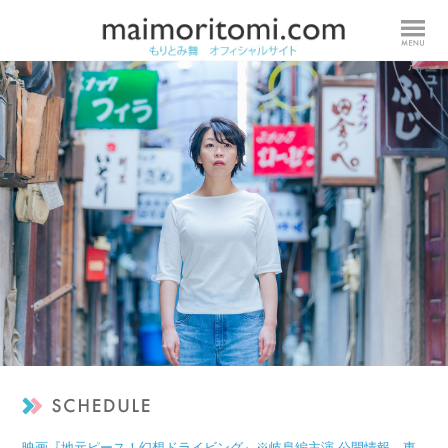
映画『地元ピース！幻想ドライビング』※岐阜編主演 公開情報 東