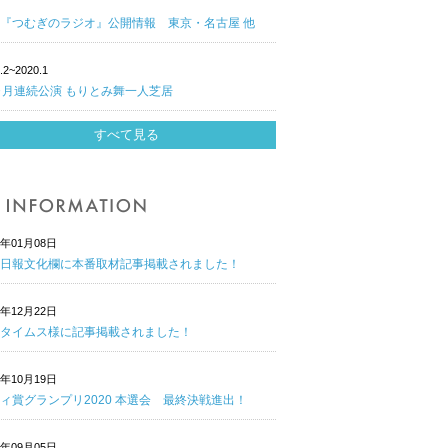
『つむぎのラジオ』公開情報 東京・名古屋 他
.2~2020.1
ヶ月連続公演 もりとみ舞一人芝居
すべて見る
1年01月08日
日報文化欄に本番取材記事掲載されました！
0年12月22日
タイムス様に記事掲載されました！
0年10月19日
ィ賞グランプリ2020 本選会 最終決戦進出！
0年09月05日