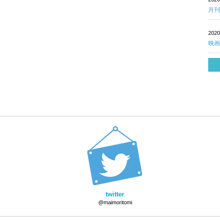
月刊
202
映画
twitter
@maimoritomi