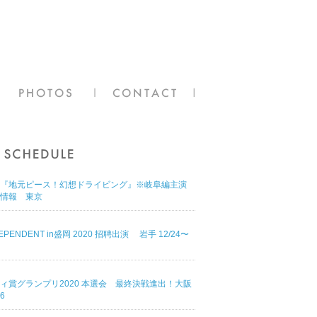
『地元ピース！幻想ドライビング』※岐阜編主演
情報 東京
DEPENDENT in盛岡 2020 招聘出演 岩手 12/24〜
ィ賞グランプリ2020 本選会 最終決戦進出！大阪
16