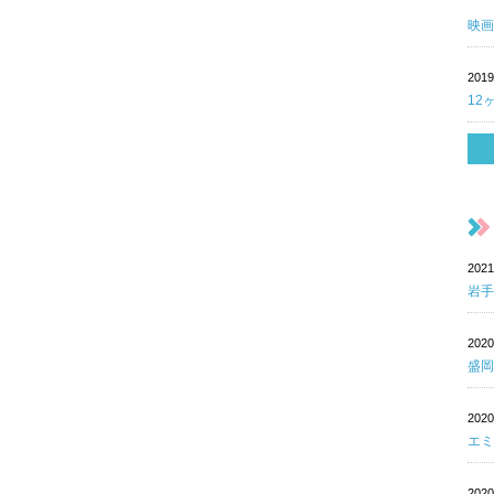
映画
2019
12
202
岩手
202
盛岡
202
エミ
202