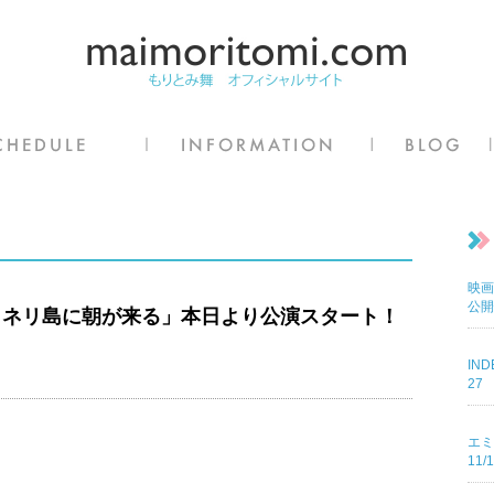
映画
公開
コネリ島に朝が来る」本日より公演スタート！
IN
27
エミ
11/