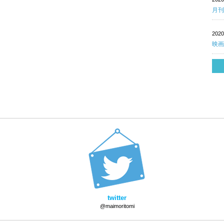
月刊
202
映画
twitter
@maimoritomi