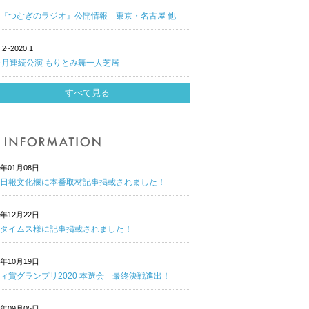
『つむぎのラジオ』公開情報 東京・名古屋 他
.2~2020.1
ヶ月連続公演 もりとみ舞一人芝居
すべて見る
1年01月08日
日報文化欄に本番取材記事掲載されました！
0年12月22日
タイムス様に記事掲載されました！
0年10月19日
ィ賞グランプリ2020 本選会 最終決戦進出！
0年09月05日