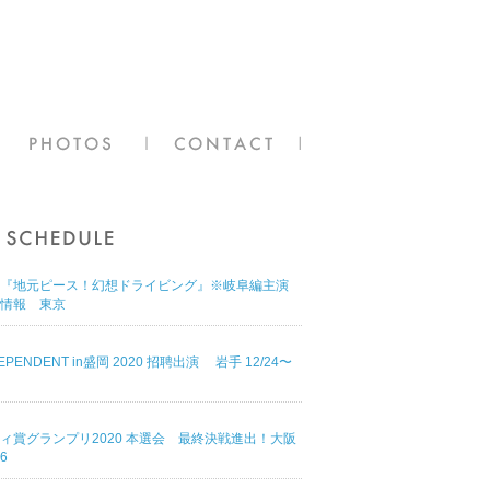
『地元ピース！幻想ドライビング』※岐阜編主演
情報 東京
DEPENDENT in盛岡 2020 招聘出演 岩手 12/24〜
ィ賞グランプリ2020 本選会 最終決戦進出！大阪
16