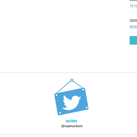
月刊
202
映画
twitter
@maimoritomi