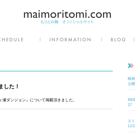
映画
公開
ました！
柳ヶ瀬ダンジョン』について掲載頂きまし
た。
IN
27
エミ
11/