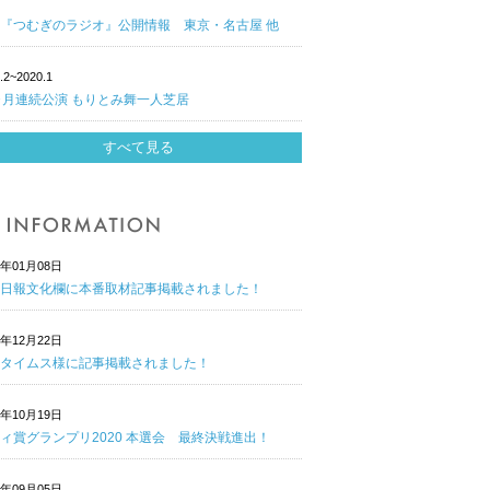
『つむぎのラジオ』公開情報 東京・名古屋 他
.2~2020.1
ヶ月連続公演 もりとみ舞一人芝居
すべて見る
1年01月08日
日報文化欄に本番取材記事掲載されました！
0年12月22日
タイムス様に記事掲載されました！
0年10月19日
ィ賞グランプリ2020 本選会 最終決戦進出！
0年09月05日