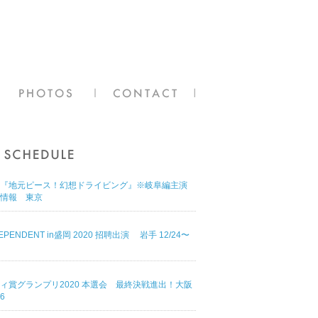
『地元ピース！幻想ドライビング』※岐阜編主演
情報 東京
DEPENDENT in盛岡 2020 招聘出演 岩手 12/24〜
ィ賞グランプリ2020 本選会 最終決戦進出！大阪
16