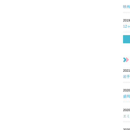
映画
2019
12
202
岩手
202
盛岡
202
エミ
202