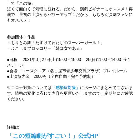
して「この短」
短くて面白くて気軽に観れる。だから、演劇ビギナーにオススメ！再
演で、最初の上演からパワーアップ！だから、もちろん演劇ファンに
もオススメ！
参加団体・作品
・もりとみ舞「たすけてわたしのスーパーガール！」
・よこしまブロッコリー「姉は女である」
●日程 2021年3月27日(土)15:00・18:00 28(日)11:00・14:00 全4
ステージ
●会場 ユースクエア（名古屋市青少年交流プラザ）プレイルーム
●上演協力金 2000円（全席自由・完全予約制）
※コロナ対策については
「感染症対策」
にページにまとめてございま
す。情勢の変化に応じて内容を更新いたしますので、定期的にご確認
ください。
詳細は
「この短編劇がすごい！」公式HP