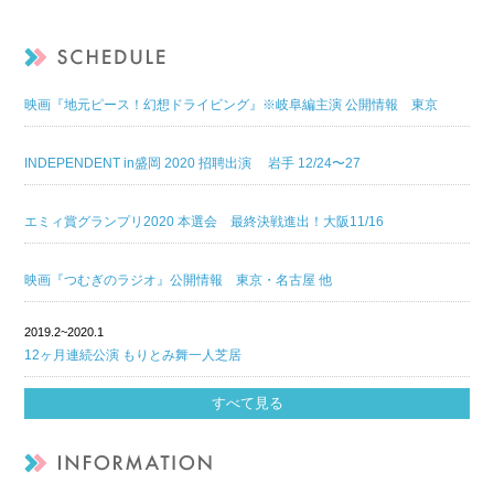
映画『地元ピース！幻想ドライビング』※岐阜編主演 公開情報 東京
INDEPENDENT in盛岡 2020 招聘出演 岩手 12/24〜27
エミィ賞グランプリ2020 本選会 最終決戦進出！大阪11/16
映画『つむぎのラジオ』公開情報 東京・名古屋 他
2019.2~2020.1
12ヶ月連続公演 もりとみ舞一人芝居
すべて見る