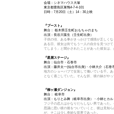
会場：シネマハウス大塚
東京都豊島区巣鴨4-7-4-101
日時：7月20日（土）14：30上映
『ブースト』
舞台： 栃木県壬生町おもちゃのまち
出演：長谷川葉生（壬生町出身）
子供の頃、ある事がきっかけで感情が乏しくな
ある日、彼女は街でもう一人の自分を見つけて
てしまう」と聞かされたことがあった彼女は、
『星屑ステージ』
舞台：仙台市・石巻市
出演：藤井太一(仙台市出身)・小林大介（石巻
地方のショーパブで女装して働いている千。あ
となく過ごしていた。そんな折、彼の妹がやっ
『柳ヶ瀬ダンジョン』
舞台： 岐阜市
出演：もりとみ舞（岐阜市出身）・小林ヒカル
フジ子の恋人はかなりだらしない男であった。
思議に思い彼の後をついていくと、彼は見知ら
が、そこは少し奇妙な世界であった。