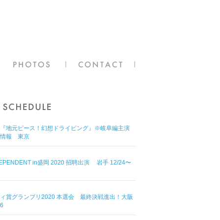
『地元ピース！幻想ドライビング』※岐阜編主演
情報 東京
DEPENDENT in盛岡 2020 招聘出演 岩手 12/24〜
ィ賞グランプリ2020 本選会 最終決戦進出！大阪
16