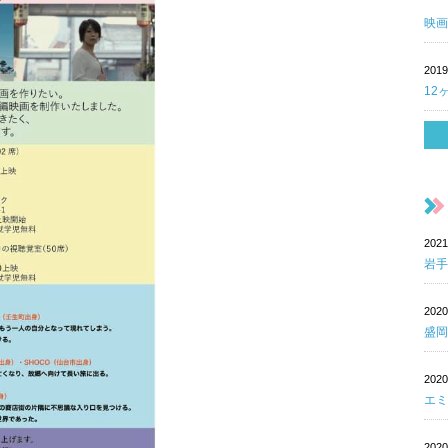
映画
2019
12
202
岩手
202
盛岡
202
エミ
202