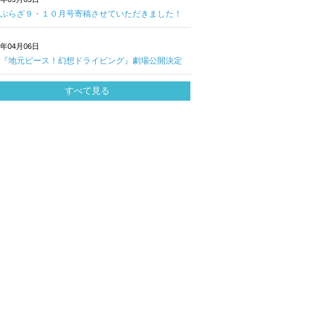
ぷらざ９・１０月号寄稿させていただきました！
0年04月06日
『地元ピース！幻想ドライビング』劇場公開決定
すべて見る