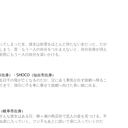
ってしまった女。彼女は欲望をほとんど持たない女だった。だが
しまう。昔「もう一人の自分をつかまえないと、自分自身が消え
必死にもう一人の自分を追いかける。
市出身）・SHOCO（仙台市出身）
る日千の母が亡くなるのだが、父に会う勇気が出ず故郷へ帰るこ
てきて、強引に千を車に乗せて故郷へ向けた長い旅に出る。
（岐阜市出身）
そんな彼女はある日、柳ヶ瀬の商店街で恋人の姿を見つける。不
ぬ扉に入っていく。フジ子もあとに続いて扉に入っていくのだ