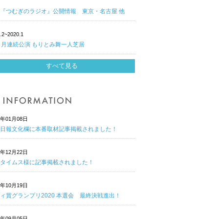
『つむぎのラジオ』公開情報 東京・名古屋 他
.2~2020.1
ヶ月連続公演 もりとみ舞一人芝居
すべて見る
1年01月08日
日報文化欄に本番取材記事掲載されました！
0年12月22日
タイムス様に記事掲載されました！
0年10月19日
ィ賞グランプリ2020 本選会 最終決戦進出！
0年09月05日