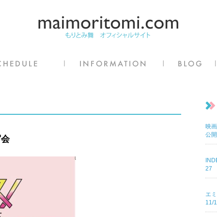
映画
公開
写会
IN
27
エミ
11/