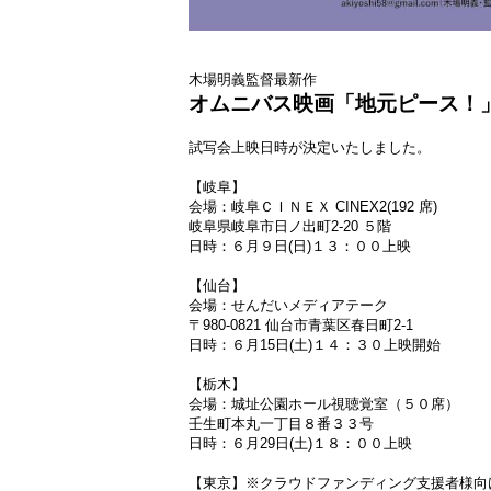
木場明義監督最新作
オムニバス映画「地元ピース！
試写会上映日時が決定いたしました。
【岐阜】
会場：岐阜ＣＩＮＥＸ CINEX2(192 席)
岐阜県岐阜市日ノ出町2-20 ５階
日時：６月９日(日)１３：００上映
【仙台】
会場：せんだいメディアテーク
〒980-0821 仙台市青葉区春日町2-1
日時：６月15日(土)１４：３０上映開始
【栃木】
会場：城址公園ホール視聴覚室（５０席）
壬生町本丸一丁目８番３３号
日時：６月29日(土)１８：００上映
【東京】※クラウドファンディング支援者様向