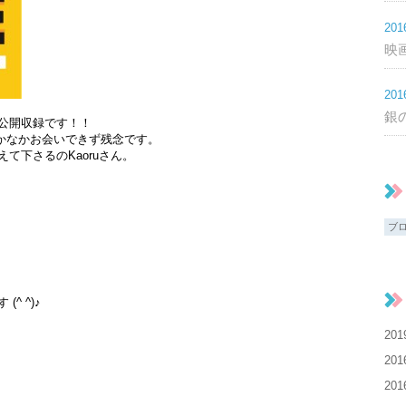
20
映
20
銀
公開収録です！！
なかなかお会いできず残念です。
て下さるのKaoruさん。
ブ
^ ^)♪
20
20
20