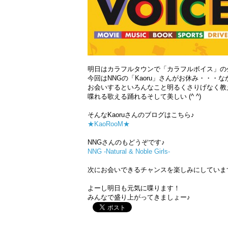
明日はカラフルタウンで「カラフルボイス」の
今回はNNGの「Kaoru」さんがお休み・・・
お会いするといろんなこと明るくさりげなく教え
喋れる歌える踊れるそして美しい (^ ^)
そんなKaoruさんのブログはこちら♪
★KaoRooM★
NNGさんのもどうぞです♪
NNG -Natural & Noble Girls-
次にお会いできるチャンスを楽しみにしています (
よーし明日も元気に喋ります！
みんなで盛り上がってきましょー♪