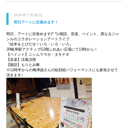
2014 年 7 月 26 日
明日アートに目覚めます！
明日、アートに目覚めます(^ ^)♪朗読、音楽、ペイント、異なるジャ
ンルのコラボレーションアートライブ
『絵本をとびだせ！いろ・いろ・いろ』
JR岐阜駅アクティブG2階ふれあい広場にて13時から！
【ペイント】ニシムラマホ・タキナオ
【音楽】涼風涼雨
【朗読】もりとみ舞
※11時半からの梅津諭さんの似顔絵パフォーマンスにも参加させて
頂きます♪