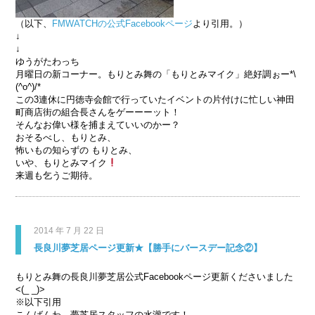
（以下、
FMWATCHの公式Facebookページ
より引用。）
↓
↓
ゆうがたわっち
月曜日の新コーナー。もりとみ舞の「もりとみマイク
」絶好調ぉー*\
(^o^)/*
この3連休に円徳寺会館で行っていたイベントの片付けに忙しい神田
町商店街の組合長さんをゲーーーット！
そんなお偉い様を捕まえていいのかー？
おそるべし、もりとみ、
怖いもの知らずの もりとみ、
いや、もりとみマイク
来週も乞うご期待。
2014 年 7 月 22 日
長良川夢芝居ページ更新★【勝手にバースデー記念②】
もりとみ舞の長良川夢芝居公式Facebookページ更新くださいました
<(_ _)>
※以下引用
こんばんわ。夢芝居スタッフの水瀧です！