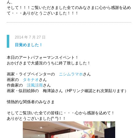
ん、
そして！！！ご覧いただきました全てのみなさまに心から感謝を込め
て・・・ありがとうございました！！！
2014 年 7 月 27 日
目覚めました！
本日のアートパフォーマンスイベント！
おかげさまで大盛況のうちに終了致しました！
画家・ライブペインターの
ニシムラマホ
さん
画家の
タキナオ
さん
作曲家の
涼風涼雨
さん
画家・似顔絵師の 梅津諭さん（HPリンク確認とれ次第貼ります）
情熱的な関係者のみなさま
そしてご覧頂いた全ての皆様に・・・心から感謝を込めて！
ありがとうございました(^ ^)！！