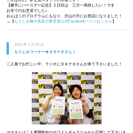
【勝手にバースデー記念】２日目は 三方一両得したい！です
お寺でのお芝居でした♪
おんぱくのプログラムにもなり、沢山の方にお世話になりました！
→【
もりとみ舞の長良川夢芝居公式Facebookページはこちら
】
2014 年 7 月 22 日
もりとみコーナー★タキナオさん！
二人展でお忙しい中、ラジオにタキナオさんが来て下さいました！
マホさんは二人展開催中のホワイトギャラリーから応援して下さいま