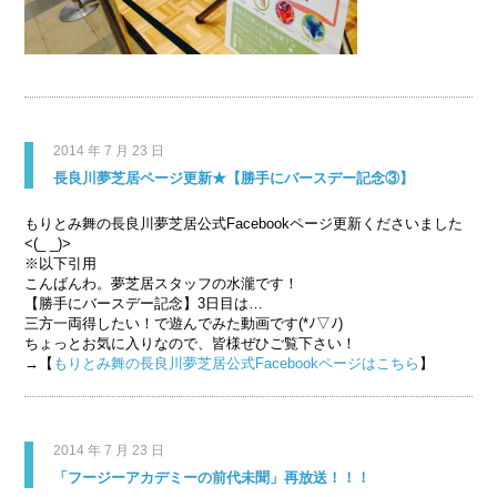
2014 年 7 月 23 日
長良川夢芝居ページ更新★【勝手にバースデー記念③】
もりとみ舞の長良川夢芝居公式Facebookページ更新くださいました
<(_ _)>
※以下引用
こんばんわ。夢芝居スタッフの水瀧です！
【勝手にバースデー記念】3日目は…
三方一両得したい！で遊んでみた動画です(*ﾉ▽ﾉ)
ちょっとお気に入りなので、皆様ぜひご覧下さい！
→【
もりとみ舞の長良川夢芝居公式Facebookページはこちら
】
2014 年 7 月 23 日
「フージーアカデミーの前代未聞」再放送！！！