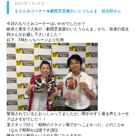
2014 年 7 月 29 日
もりとみコーナー★劇団芝居屋かいとうらんま 花太郎さん
今日のもりとみコーナーはいかがでしたか？
岐阜と東京で人気の「劇団芝居屋かいとうらんま」から、役者の花太
郎さんがお越し下さいました！
以下、FMわっちページより引用
緊張されているとおっしゃってましたが、聞きやすく通る声とユーモ
アはさすがでした！！
某スタッフ曰く「昭和のイケメン風でかっこよかった」とのことw
（なんで昭和かは謎です(笑))
舞台では三枚目というのも気になりますね。