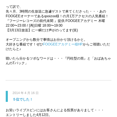
って訳で、
先々月、3時間の生放送に急遽ゲストで来てくださった・・・あの
FOOGEEオーナーであるqooizoo様！の月1万アクセスの人気番組！
『フージーレコーズの前代未聞 』提供:FOOGEEアカデミー 木曜
22:00〜23:00 / [再]日曜 18:00〜19:00
【3月13日放送】に一瞬だけ声がのってます(笑)
オープニングから数分で事情はお分かり頂けるかと。
大好きな番組です！ぜひ
FOOGEEアカデミー様HP
からご視聴いただ
けたらと♪
聴いたら分かるツボなワードは・・・『円柱型の筒』と「おばあちゃ
んのTバック」
2014 年 4 月 16 日
５位でした！
お笑いライブスピンにはお客さんによる投票がありまして・・・
エントリーしました4月12日。