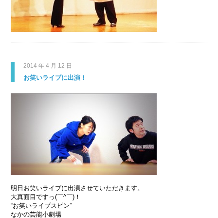
2014 年 4 月 12 日
お笑いライブに出演！
明日お笑いライブに出演させていただきます。
大真面目ですっ(￣^￣)！
“お笑いライブスピン”
なかの芸能小劇場