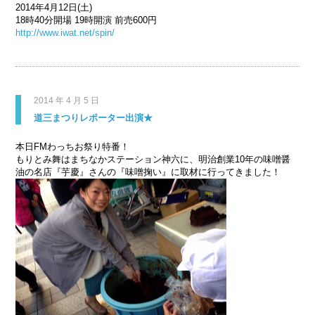
2014年4月12日(土)
18時40分開場 19時開演 前売600円
http://www.iwat.net/spin/
2014 年 4 月 5 日
道三まつりレポーター出演★
本日FMわっちお祭り特番！
もりとみ舞はまちなかステーション神六に、明治創業10年の味噌醤
油の名店『芋慶』さんの『味噌掬い』に取材に行ってきました！