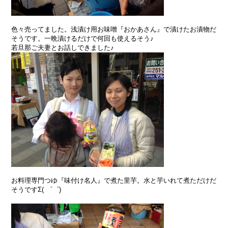
色々売ってました。浅漬け用お味噌『おかあさん』で漬けたお漬物だ
そうです。一晩漬けるだけで何回も使えるそう♪
若旦那ご夫妻とお話しできました♪
お料理専門つゆ『味付け名人』で煮た里芋。水と芋いれて煮ただけだ
そうですΣ( ゜゜)