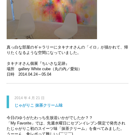
真っ白な部屋のギャラリーにタキナオさんの「イロ」が描かれて、帰
りたくなるような空間になっていました。
タキナオさん個展『ちいさな足跡』
場所 gallery White cube（丸の内／愛知）
日時 2014.04.24～05.04
2014 年 4 月 21 日
じゃがりこ 抹茶クリーム味
今日のゆうがたわっち生放送いかがでしたか？？
「My Favorite」では、先週水曜日にセブンイレブン限
定で発売され
たじゃがりこ初のスイーツ味「抹茶クリーム
」を食べてみました。
うーーん、食レポって難しい (￣▽￣)