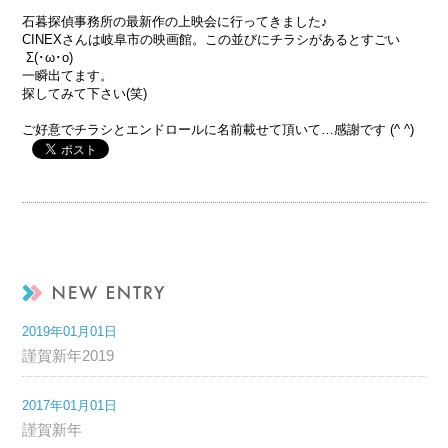
石暮探偵事務所の最新作の上映会に行ってきました♪
CINEXさんは岐阜市の映画館。この並びにチラシがあるとすごい
Σ(･ω･o)
一瞬出てます。
探してみて下さい(笑)
ご好意でチラシとエンドロールに名前載せて頂いて…感謝です (^ ^)
2019年01月01日
謹賀新年2019
2017年01月01日
謹賀新年